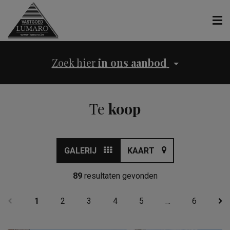
Zoek hier
in ons aanbod
Te
koop
GALERIJ
KAART
89
resultaten gevonden
1
2
3
4
5
…
6