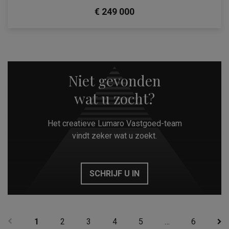
€ 249 000
Niet gevonden
wat u zocht?
Het creatieve Lumaro Vastgoed-team
vindt zeker wat u zoekt.
SCHRIJF U IN
1
2
3
4
5
…
6