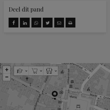
Deel dit pand
+
−