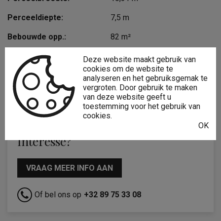
Perceeldiepte:
7,5 m
Bebouwde opp.:
82 m²
Bouwjaar:
1622
Deze website maakt gebruik van
cookies om de website te
Renovatiejaar:
1996
analyseren en het gebruiksgemak te
vergroten. Door gebruik te maken
Bouwlagen:
5
van deze website geeft u
toestemming voor het gebruik van
cookies.
OK
Interesse?
VRAAG MEER INFO AAN
Of bel ons op
+32 89 75 33 08