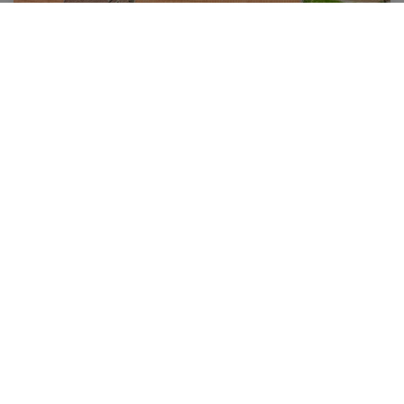
4
2
Ja
MAASMECHELEN
Ganzenpoelstraat 21
Charmant Leut : eigendom opgedeeld in 2 appartementen.
Veranda, 2 garages.
€ 449 000