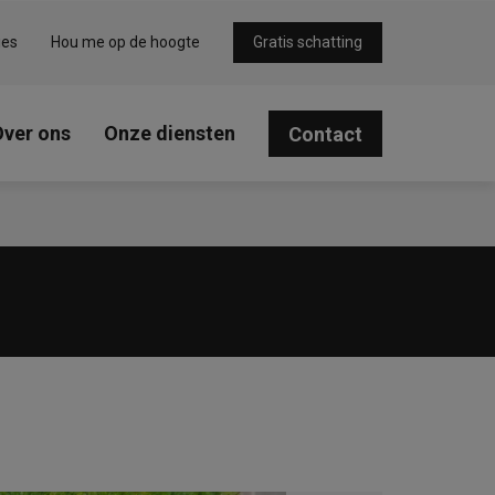
ies
Hou me op de hoogte
Gratis schatting
Over ons
Onze diensten
Contact