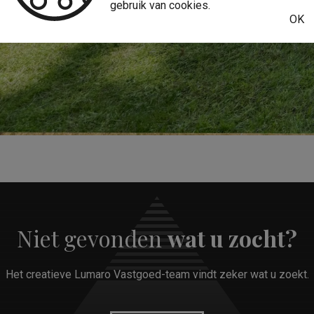
gebruik van cookies.
OK
Niet gevonden
wat u zocht?
Het creatieve Lumaro Vastgoed-team vindt zeker wat u zoekt.