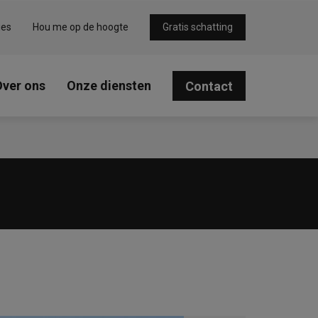
ies
Hou me op de hoogte
Gratis schatting
Over ons
Onze diensten
Contact