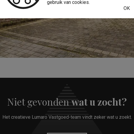
gebruik van cookies.
OK
Niet gevonden
wat u zocht?
Het creatieve Lumaro Vastgoed-team vindt zeker wat u zoekt.