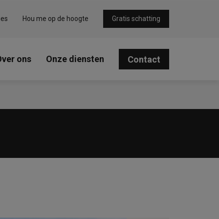
ies
Hou me op de hoogte
Gratis schatting
Over ons
Onze diensten
Contact