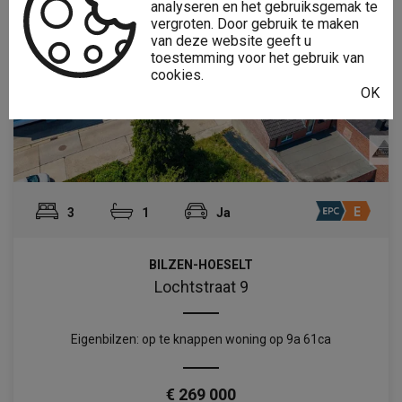
analyseren en het gebruiksgemak te
vergroten. Door gebruik te maken
van deze website geeft u
toestemming voor het gebruik van
cookies.
OK
3
1
Ja
BILZEN-HOESELT
Lochtstraat 9
Eigenbilzen: op te knappen woning op 9a 61ca
€ 269 000