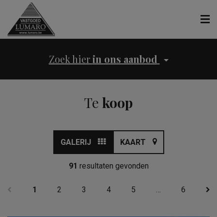
Zoek hier
in ons aanbod
Te
koop
GALERIJ
KAART
91
resultaten gevonden
1
2
3
4
5
…
6