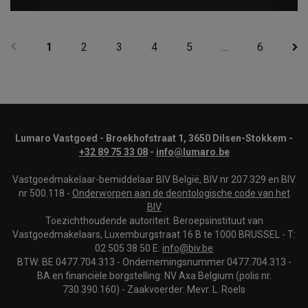
1
2
3
4
5
…
6
Lumaro Vastgoed - Broekhofstraat 1, 3650 Dilsen-Stokkem -
+32 89 75 33 08
-
info@lumaro.be
Vastgoedmakelaar-bemiddelaar BIV België, BIV nr 207.329 en BIV
nr 500.118 -
Onderworpen aan de deontologische code van het
BIV
Toezichthoudende autoriteit: Beroepsinstituut van
Vastgoedmakelaars, Luxemburgstraat 16 B te 1000 BRUSSEL - T:
02 505 38 50 E:
info@biv.be
BTW: BE 0477.704.313 - Ondernemingsnummer 0477.704.313 -
BA en financiële borgstelling: NV Axa Belgium (polis nr.
730.390.160) - Zaakvoerder: Mevr. L. Roels