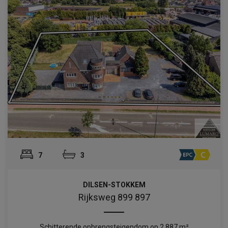
7
3
DILSEN-STOKKEM
Rijksweg 899 897
Schitterende opbrengsteigendom op 2.887 m²