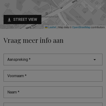
STREET VIEW
Leaflet
|
Map data ©
OpenStreetMap
contributors
Vraag meer info aan
Aanspreking *