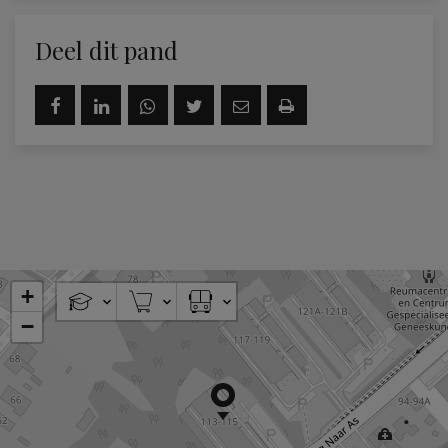
Deel dit pand
+
−