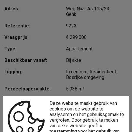
Adres:
Weg Naar As 115/23
Genk
Referentie:
9223
Vraagprijs:
€ 299.000
Type:
Appartement
Beschikbaar vanaf:
Bij akte
Ligging:
In centrum, Residentieel,
Bosrijke omgeving
Perceeloppervlakte:
5.938 m²
Perceelbreedte:
54 m
Deze website maakt gebruik van
cookies om de website te
Perceeldiepte:
80 m
analyseren en het gebruiksgemak te
vergroten. Door gebruik te maken
Bewoonbare opp.:
126 m²
van deze website geeft u
toestemming voor het gebruik van