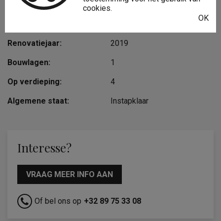
Type constructie:
Traditioneel
cookies.
OK
Bouwjaar:
1966
Renovatiejaar:
2019
Bouwlagen:
1
Op verdieping:
4
Algemene staat:
Instapklaar
Interesse?
VRAAG MEER INFO AAN
Of bel ons op
+32 89 75 33 08