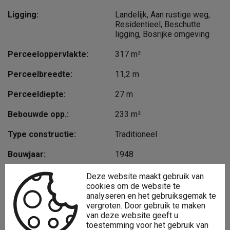
Ligging:
Landelijk, Aan rustige weg,
Residentieel, Beschutte
ligging, Bosrijke omgeving
Perceeloppervlakte:
317 m²
Perceelbreedte:
11,2 m
Perceeldiepte:
27 m
Bebouwde opp.:
233 m²
Type constructie:
Traditioneel
Bouwjaar:
1948
Gevelbreedte:
11,2 m
Deze website maakt gebruik van
cookies om de website te
Bouwlagen:
3
analyseren en het gebruiksgemak te
vergroten. Door gebruik te maken
van deze website geeft u
toestemming voor het gebruik van