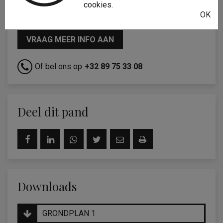
cookies.
Interesse?
OK
VRAAG MEER INFO AAN
Of bel ons op
+32 89 75 33 08
Deel dit pand
Downloads
GRONDPLAN 1