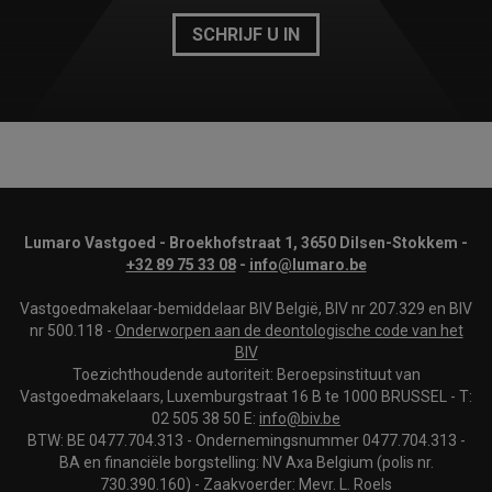
SCHRIJF U IN
Lumaro Vastgoed - Broekhofstraat 1, 3650 Dilsen-Stokkem -
+32 89 75 33 08
-
info@lumaro.be
Vastgoedmakelaar-bemiddelaar BIV België, BIV nr 207.329 en BIV
nr 500.118 -
Onderworpen aan de deontologische code van het
BIV
Toezichthoudende autoriteit: Beroepsinstituut van
Vastgoedmakelaars, Luxemburgstraat 16 B te 1000 BRUSSEL - T:
02 505 38 50 E:
info@biv.be
BTW: BE 0477.704.313 - Ondernemingsnummer 0477.704.313 -
BA en financiële borgstelling: NV Axa Belgium (polis nr.
730.390.160) - Zaakvoerder: Mevr. L. Roels