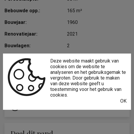
Bebouwde opp.:
165 m²
Bouwjaar:
1960
Renovatiejaar:
2021
Bouwlagen:
2
Deze website maakt gebruik van
cookies om de website te
Interesse?
analyseren en het gebruiksgemak te
vergroten. Door gebruik te maken
van deze website geeft u
toestemming voor het gebruik van
VRAAG MEER INFO AAN
cookies.
OK
Of bel ons op
+32 89 75 33 08
Deel dit pand