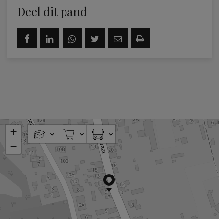
Deel dit pand
+
−