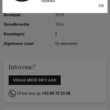
cookies.
Type constructie:
Traditioneel
OK
Bouwjaar:
1919
Gevelbreedte:
15 m
Bouwlagen:
2
Algemene staat:
Te renoveren
Interesse?
VRAAG MEER INFO AAN
Of bel ons op
+32 89 75 33 08