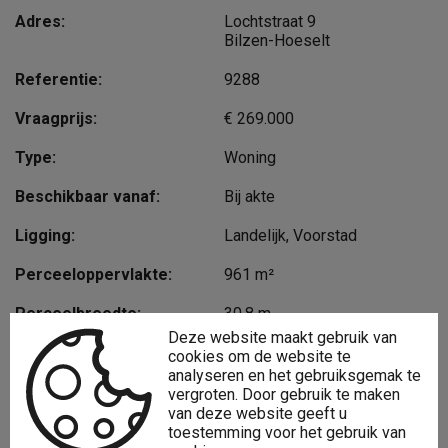
Adres:
Lochtstraat 9
Bilzen-Hoeselt
Referentie:
9288
Vraagprijs:
€ 269.000
Type:
Woning
Beschikbaar vanaf:
Bij akte
Ligging:
Landelijk, Voorstad
Perceeloppervlakte:
961 m²
Perceelbreedte:
30,8 m
Deze website maakt gebruik van
Perceeldiepte:
30 m
cookies om de website te
analyseren en het gebruiksgemak te
Bebouwde opp.:
210 m²
vergroten. Door gebruik te maken
van deze website geeft u
Bewoonbare opp.:
214 m²
toestemming voor het gebruik van