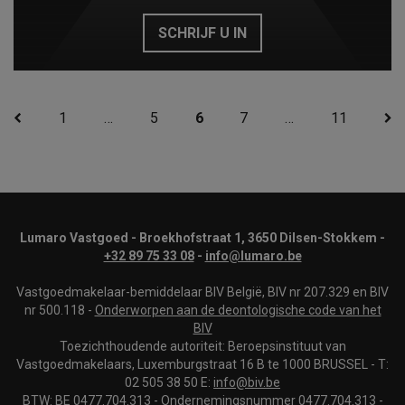
SCHRIJF U IN
1
…
5
6
7
…
11
Lumaro Vastgoed - Broekhofstraat 1, 3650 Dilsen-Stokkem -
+32 89 75 33 08
-
info@lumaro.be
Vastgoedmakelaar-bemiddelaar BIV België, BIV nr 207.329 en BIV
nr 500.118 -
Onderworpen aan de deontologische code van het
BIV
Toezichthoudende autoriteit: Beroepsinstituut van
Vastgoedmakelaars, Luxemburgstraat 16 B te 1000 BRUSSEL - T:
02 505 38 50 E:
info@biv.be
BTW: BE 0477.704.313 - Ondernemingsnummer 0477.704.313 -