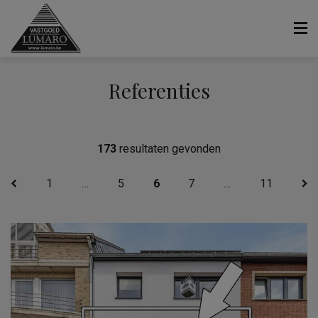
Referenties
173
resultaten gevonden
1
…
5
6
7
…
11