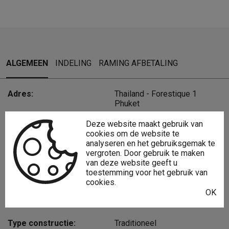
ALGEMEEN
INDELING
RAMING AFBETALING
Adres:
Thailand - Forestique 1
Phuket
Referentie:
7692
Deze website maakt gebruik van
cookies om de website te
analyseren en het gebruiksgemak te
Vraagprijs:
€ 1.202.628
vergroten. Door gebruik te maken
van deze website geeft u
Type:
Woning
toestemming voor het gebruik van
cookies.
Perceeloppervlakte:
658 m²
OK
Bewoonbare opp.:
220 m²
Type constructie:
Traditioneel