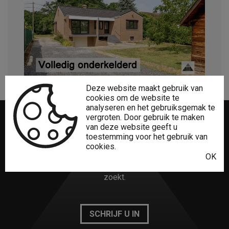
Deze website maakt gebruik van
cookies om de website te
analyseren en het gebruiksgemak te
vergroten. Door gebruik te maken
van deze website geeft u
Niet gevonden
wat u zocht?
toestemming voor het gebruik van
cookies.
OK
Het creatieve Lumaro Vastgoed-team vindt zeker wat u
zoekt.
SCHRIJF U IN