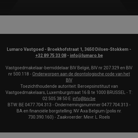
Lumaro Vastgoed - Broekhofstraat 1, 3650 Dilsen-Stokkem -
+32 89 75 33 08
-
info@lumaro.be
Vastgoedmakelaar-bemiddelaar BIV België, BIV nr 207.329 en BIV
nr 500.118 -
Onderworpen aan de deontologische code van het
BIV
Toezichthoudende autoriteit: Beroepsinstituut van
Vastgoedmakelaars, Luxemburgstraat 16 B te 1000 BRUSSEL - T:
02 505 38 50 E:
info@biv.be
BTW: BE 0477.704.313 - Ondernemingsnummer 0477.704.313 -
BA en financiële borgstelling: NV Axa Belgium (polis nr.
730.390.160) - Zaakvoerder: Mevr. L. Roels