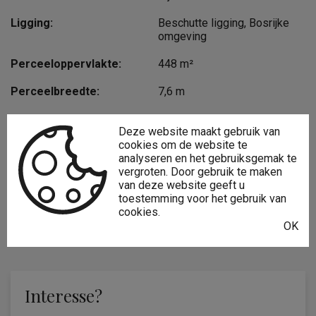
Ligging:
Beschutte ligging, Bosrijke
omgeving
Perceeloppervlakte:
448 m²
Perceelbreedte:
7,6 m
Perceeldiepte:
52,5 m
Deze website maakt gebruik van
cookies om de website te
Type constructie:
Traditioneel
analyseren en het gebruiksgemak te
vergroten. Door gebruik te maken
Bouwjaar:
1919
van deze website geeft u
toestemming voor het gebruik van
Gevelbreedte:
7,6 m
cookies.
OK
Bouwlagen:
2
Interesse?