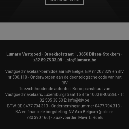
Lumaro Vastgoed - Broekhofstraat 1, 3650 Dilsen-Stokkem -
+32 89 75 33 08
-
info@lumaro.be
Vastgoedmakelaar-bemiddelaar BIV België, BIV nr 207.329 en BIV
nr 500.118 -
Onderworpen aan de deontologische code van het
BIV
Toezichthoudende autoriteit: Beroepsinstituut van
Vastgoedmakelaars, Luxemburgstraat 16 B te 1000 BRUSSEL - T:
02 505 38 50 E:
info@biv.be
BTW: BE 0477.704.313 - Ondernemingsnummer 0477.704.313 -
BA en financiële borgstelling: NV Axa Belgium (polis nr.
730.390.160) - Zaakvoerder: Mevr. L. Roels