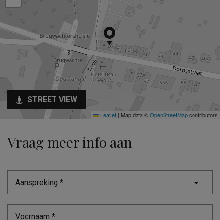
STREET VIEW
Leaflet
|
Map data ©
OpenStreetMap
contributors
Vraag meer info aan
Aanspreking *