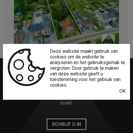
Deze website maakt gebruik van
cookies om de website te
analyseren en het gebruiksgemak te
vergroten. Door gebruik te maken
van deze website geeft u
Niet gevonden
wat u zocht?
toestemming voor het gebruik van
cookies.
OK
Het creatieve Lumaro Vastgoed-team vindt zeker wat u
zoekt.
SCHRIJF U IN