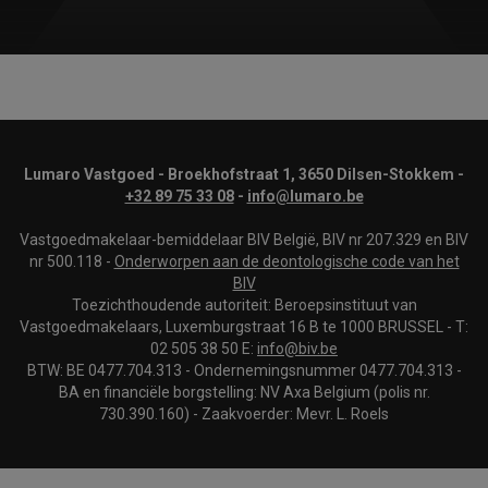
Lumaro Vastgoed - Broekhofstraat 1, 3650 Dilsen-Stokkem -
+32 89 75 33 08
-
info@lumaro.be
Vastgoedmakelaar-bemiddelaar BIV België, BIV nr 207.329 en BIV
nr 500.118 -
Onderworpen aan de deontologische code van het
BIV
Toezichthoudende autoriteit: Beroepsinstituut van
Vastgoedmakelaars, Luxemburgstraat 16 B te 1000 BRUSSEL - T:
02 505 38 50 E:
info@biv.be
BTW: BE 0477.704.313 - Ondernemingsnummer 0477.704.313 -
BA en financiële borgstelling: NV Axa Belgium (polis nr.
730.390.160) - Zaakvoerder: Mevr. L. Roels