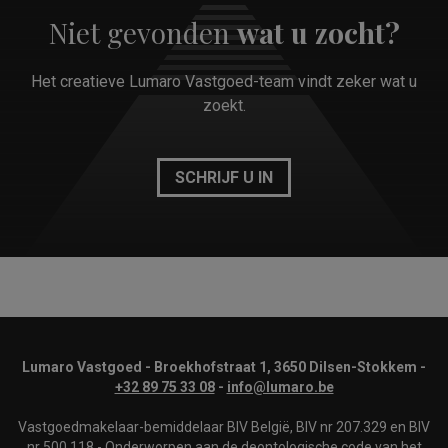
Niet gevonden
wat u zocht?
Het creatieve Lumaro Vastgoed-team vindt zeker wat u
zoekt.
SCHRIJF U IN
Lumaro Vastgoed - Broekhofstraat 1, 3650 Dilsen-Stokkem -
+32 89 75 33 08
-
info@lumaro.be
Vastgoedmakelaar-bemiddelaar BIV België, BIV nr 207.329 en BIV
nr 500.118 -
Onderworpen aan de deontologische code van het