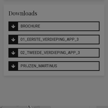
Downloads
BROCHURE
01_EERSTE_VERDIEPING_APP_3
02_TWEEDE_VERDIEPING_APP_3
PRIJZEN_MARTINUS