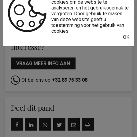
cookies om de website te
Op verdieping:
0
analyseren en het gebruiksgemak te
vergroten. Door gebruik te maken
Algemene staat:
Normaal
van deze website geeft u
toestemming voor het gebruik van
cookies.
OK
Interesse?
VRAAG MEER INFO AAN
Of bel ons op
+32 89 75 33 08
Deel dit pand