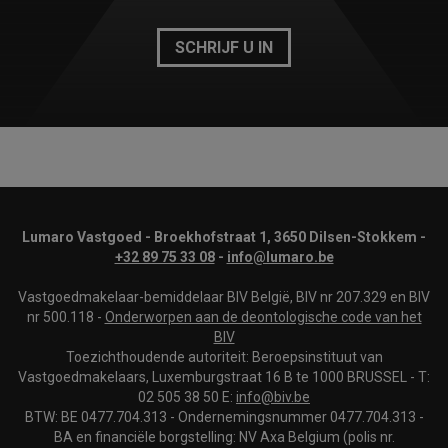
SCHRIJF U IN
Lumaro Vastgoed - Broekhofstraat 1, 3650 Dilsen-Stokkem -
+32 89 75 33 08
-
info@lumaro.be
Vastgoedmakelaar-bemiddelaar BIV België, BIV nr 207.329 en BIV
nr 500.118 -
Onderworpen aan de deontologische code van het
BIV
Toezichthoudende autoriteit: Beroepsinstituut van
Vastgoedmakelaars, Luxemburgstraat 16 B te 1000 BRUSSEL - T:
02 505 38 50 E:
info@biv.be
BTW: BE 0477.704.313 - Ondernemingsnummer 0477.704.313 -
BA en financiële borgstelling: NV Axa Belgium (polis nr.