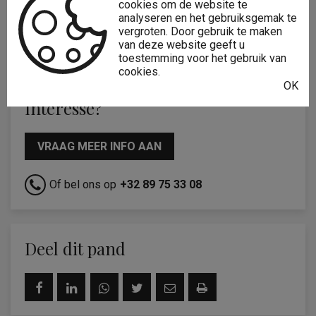
cookies om de website te
Op verdieping:
0
analyseren en het gebruiksgemak te
vergroten. Door gebruik te maken
Algemene staat:
Normaal
van deze website geeft u
toestemming voor het gebruik van
cookies.
OK
Interesse?
VRAAG MEER INFO AAN
Of bel ons op
+32 89 75 33 08
Deel dit pand