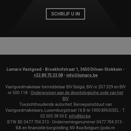
SCHRIJF U IN
Lumaro Vastgoed - Broekhofstraat 1, 3650 Dilsen-Stokkem -
+32 89 75 33 08
-
info@lumaro.be
Vastgoedmakelaar-bemiddelaar BIV België, BIV nr 207.329 en BIV
nr 500.118 -
Onderworpen aan de deontologische code van het
BIV
Toezichthoudende autoriteit: Beroepsinstituut van
Vastgoedmakelaars, Luxemburgstraat 16 B te 1000 BRUSSEL - T:
02 505 38 50 E:
info@biv.be
BTW: BE 0477.704.313 - Ondernemingsnummer 0477.704.313 -
BA en financiële borgstelling: NV Axa Belgium (polis nr.