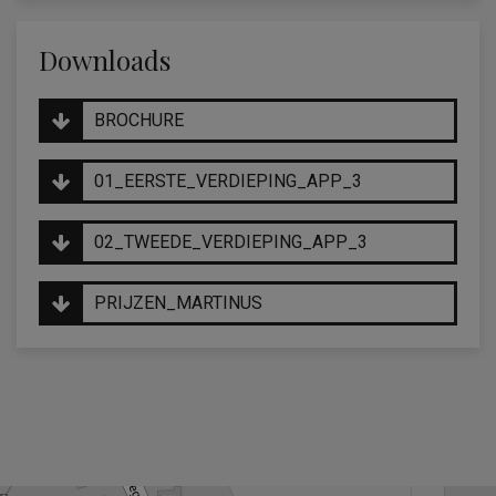
Downloads
BROCHURE
01_EERSTE_VERDIEPING_APP_3
02_TWEEDE_VERDIEPING_APP_3
PRIJZEN_MARTINUS