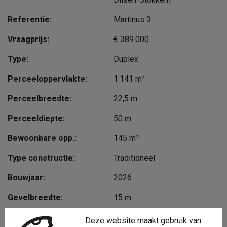
Referentie:
Martinus 3
Vraagprijs:
€ 389.000
Type:
Duplex
Perceeloppervlakte:
1.141 m²
Perceelbreedte:
22,5 m
Perceeldiepte:
50 m
Bewoonbare opp.:
145 m²
Type constructie:
Traditioneel
Bouwjaar:
2026
Gevelbreedte:
15 m
Bouwlagen:
1
Deze website maakt gebruik van