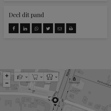
Deel dit pand
+
−