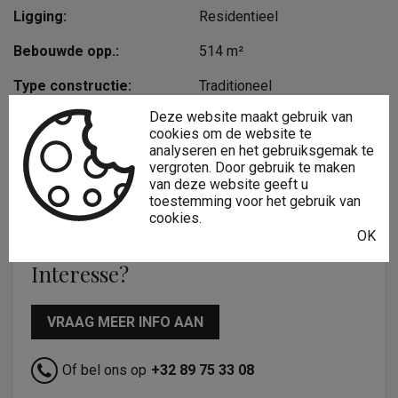
Ligging:
Residentieel
Bebouwde opp.:
514 m²
Type constructie:
Traditioneel
Deze website maakt gebruik van
Bouwjaar:
1980
cookies om de website te
analyseren en het gebruiksgemak te
Op verdieping:
0
vergroten. Door gebruik te maken
van deze website geeft u
Algemene staat:
Normaal
toestemming voor het gebruik van
cookies.
OK
Interesse?
VRAAG MEER INFO AAN
Of bel ons op
+32 89 75 33 08