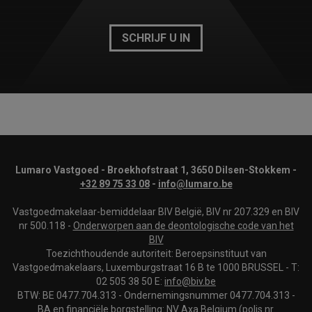
SCHRIJF U IN
Lumaro Vastgoed - Broekhofstraat 1, 3650 Dilsen-Stokkem -
+32 89 75 33 08
-
info@lumaro.be
Vastgoedmakelaar-bemiddelaar BIV België, BIV nr 207.329 en BIV
nr 500.118 -
Onderworpen aan de deontologische code van het
BIV
Toezichthoudende autoriteit: Beroepsinstituut van
Vastgoedmakelaars, Luxemburgstraat 16 B te 1000 BRUSSEL - T:
02 505 38 50 E:
info@biv.be
BTW: BE 0477.704.313 - Ondernemingsnummer 0477.704.313 -
BA en financiële borgstelling: NV Axa Belgium (polis nr.