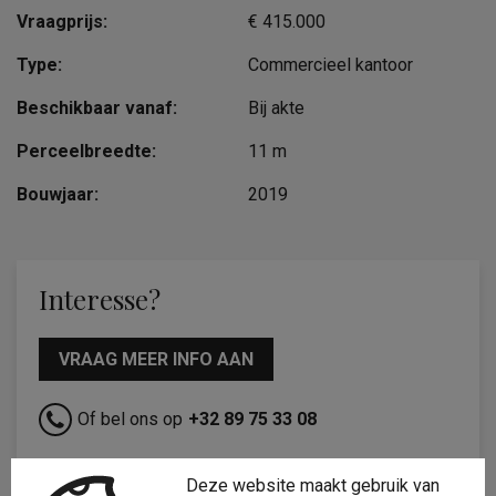
Vraagprijs:
€ 415.000
Type:
Commercieel kantoor
Beschikbaar vanaf:
Bij akte
Perceelbreedte:
11 m
Bouwjaar:
2019
Interesse?
VRAAG MEER INFO AAN
Of bel ons op
+32 89 75 33 08
Deze website maakt gebruik van