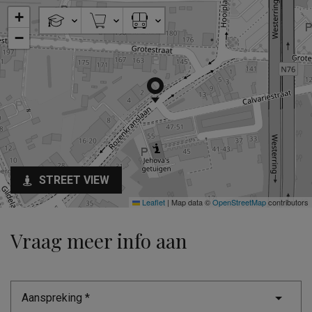
+
−
STREET VIEW
Leaflet
|
Map data ©
OpenStreetMap
contributors
Vraag meer info aan
Aanspreking *