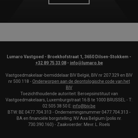
Lumaro Vastgoed - Broekhofstraat 1, 3650 Dilsen-Stokkem -
+32 89 75 33 08
-
info@lumaro.be
Vastgoedmakelaar-bemiddelaar BIV België, BIV nr 207.329 en BIV
nr 500.118 -
Onderworpen aan de deontologische code van het
BIV
Toezichthoudende autoriteit: Beroepsinstituut van
Vastgoedmakelaars, Luxemburgstraat 16 B te 1000 BRUSSEL - T:
02 505 38 50 E:
info@biv.be
BTW: BE 0477.704.313 - Ondernemingsnummer 0477.704.313 -
BA en financiële borgstelling: NV Axa Belgium (polis nr.
730.390.160) - Zaakvoerder: Mevr. L. Roels