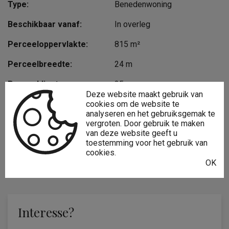
Type:
Benedenwoning
Beschikbaar vanaf:
In overleg
Perceeloppervlakte:
815 m²
Perceelbreedte:
24 m
Perceeldiepte:
35 m
Deze website maakt gebruik van
cookies om de website te
Bewoonbare opp.:
96 m²
analyseren en het gebruiksgemak te
vergroten. Door gebruik te maken
Type constructie:
Traditioneel
van deze website geeft u
toestemming voor het gebruik van
Bouwjaar:
1993
cookies.
OK
Gevelbreedte:
8 m
Interesse?