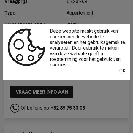
Vraagprijs:
€ 228.269
Type:
Appartement
Bewoonbare opp.:
38 m²
Deze website maakt gebruik van
Type constructie:
Traditioneel
cookies om de website te
analyseren en het gebruiksgemak te
Bouwjaar:
2023
vergroten. Door gebruik te maken
van deze website geeft u
toestemming voor het gebruik van
cookies.
OK
Interesse?
VRAAG MEER INFO AAN
Of bel ons op
+32 89 75 33 08