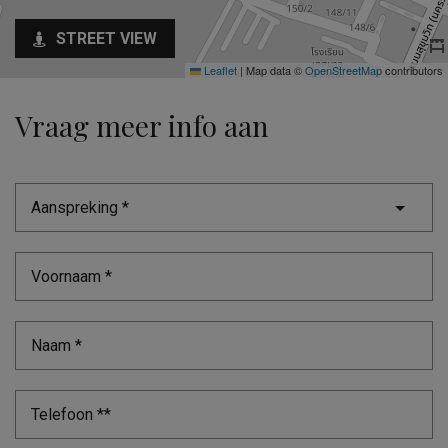
STREET VIEW
Leaflet
|
Map data ©
OpenStreetMap
contributors
Vraag meer info aan
Aanspreking *