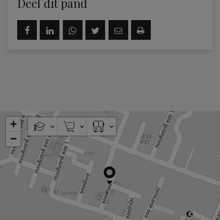
Deel dit pand
+
−