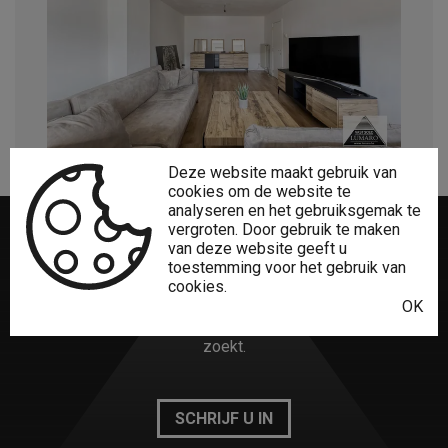
Deze website maakt gebruik van
cookies om de website te
analyseren en het gebruiksgemak te
vergroten. Door gebruik te maken
van deze website geeft u
Niet gevonden
wat u zocht?
toestemming voor het gebruik van
cookies.
OK
Het creatieve Lumaro Vastgoed-team vindt zeker wat u
zoekt.
SCHRIJF U IN