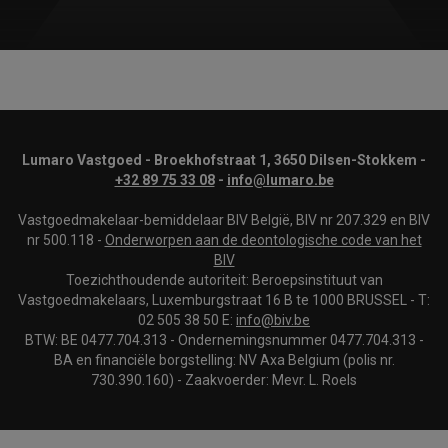
Lumaro Vastgoed - Broekhofstraat 1, 3650 Dilsen-Stokkem -
+32 89 75 33 08
-
info@lumaro.be
Vastgoedmakelaar-bemiddelaar BIV België, BIV nr 207.329 en BIV
nr 500.118 -
Onderworpen aan de deontologische code van het
BIV
Toezichthoudende autoriteit: Beroepsinstituut van
Vastgoedmakelaars, Luxemburgstraat 16 B te 1000 BRUSSEL - T:
02 505 38 50 E:
info@biv.be
BTW: BE 0477.704.313 - Ondernemingsnummer 0477.704.313 -
BA en financiële borgstelling: NV Axa Belgium (polis nr.
730.390.160) - Zaakvoerder: Mevr. L. Roels