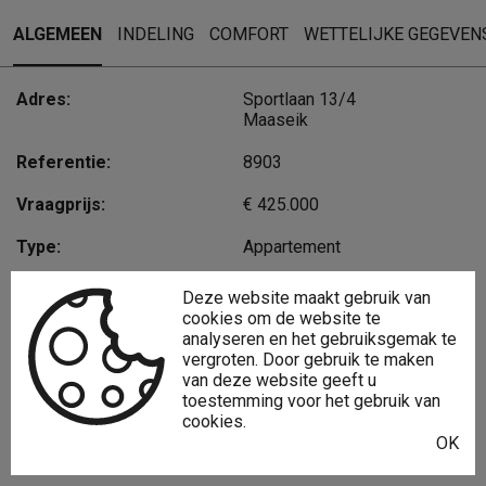
ALGEMEEN
INDELING
COMFORT
WETTELIJKE GEGEVEN
Adres:
Sportlaan 13/4
Maaseik
Referentie:
8903
Vraagprijs:
€ 425.000
Type:
Appartement
Beschikbaar vanaf:
Bij akte
Deze website maakt gebruik van
cookies om de website te
Perceeloppervlakte:
2.254 m²
analyseren en het gebruiksgemak te
vergroten. Door gebruik te maken
Bewoonbare opp.:
175 m²
van deze website geeft u
toestemming voor het gebruik van
Type constructie:
Traditioneel
cookies.
OK
Bouwjaar:
1992