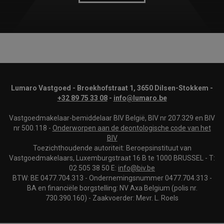
Lumaro Vastgoed - Broekhofstraat 1, 3650 Dilsen-Stokkem -
+32 89 75 33 08
-
info@lumaro.be
Vastgoedmakelaar-bemiddelaar BIV België, BIV nr 207.329 en BIV
nr 500.118 -
Onderworpen aan de deontologische code van het
BIV
Toezichthoudende autoriteit: Beroepsinstituut van
Vastgoedmakelaars, Luxemburgstraat 16 B te 1000 BRUSSEL - T:
02 505 38 50 E:
info@biv.be
BTW: BE 0477.704.313 - Ondernemingsnummer 0477.704.313 -
BA en financiële borgstelling: NV Axa Belgium (polis nr.
730.390.160) - Zaakvoerder: Mevr. L. Roels