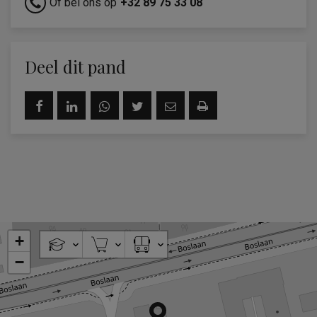
Of bel ons op
+32 89 75 33 08
Deel dit pand
+
−