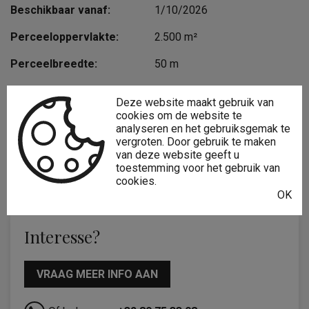
Beschikbaar vanaf:
1/10/2026
Perceeloppervlakte:
2.500 m²
Perceelbreedte:
50 m
Perceeldiepte:
40 m
Deze website maakt gebruik van
cookies om de website te
Bebouwde opp.:
400 m²
analyseren en het gebruiksgemak te
vergroten. Door gebruik te maken
Bouwjaar:
1985
van deze website geeft u
toestemming voor het gebruik van
Bouwhoogte:
8 m
cookies.
OK
Interesse?
VRAAG MEER INFO AAN