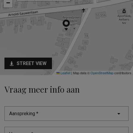
−
STREET VIEW
Leaflet
|
Map data ©
OpenStreetMap
contributors
Vraag meer info aan
Aanspreking *