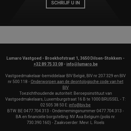
SCHRIJF U IN
Lumaro Vastgoed - Broekhofstraat 1, 3650 Dilsen-Stokkem -
+32 89 75 33 08
-
info@lumaro.be
Vastgoedmakelaar-bemiddelaar BIV België, BIV nr 207.329 en BIV
nr 500.118 -
Onderworpen aan de deontologische code van het
BIV
Toezichthoudende autoriteit: Beroepsinstituut van
Vastgoedmakelaars, Luxemburgstraat 16 B te 1000 BRUSSEL - T:
02 505 38 50 E:
info@biv.be
BTW: BE 0477.704.313 - Ondernemingsnummer 0477.704.313 -
BA en financiële borgstelling: NV Axa Belgium (polis nr.
730.390.160) - Zaakvoerder: Mevr. L. Roels