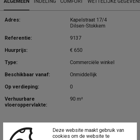
ALGEMEEN
INDELING
COMFORT
WETTELIJKE GEGEVEN
Adres:
Kapelstraat 17/4
Dilsen-Stokkem
Referentie:
9137
Huurprijs:
€ 650
Type:
Commerciële winkel
Beschikbaar vanaf:
Onmiddellijk
Op verdieping:
0
Verhuurbare
90 m²
vloeroppervlakte:
Deze website maakt gebruik van
Interesse?
cookies om de website te