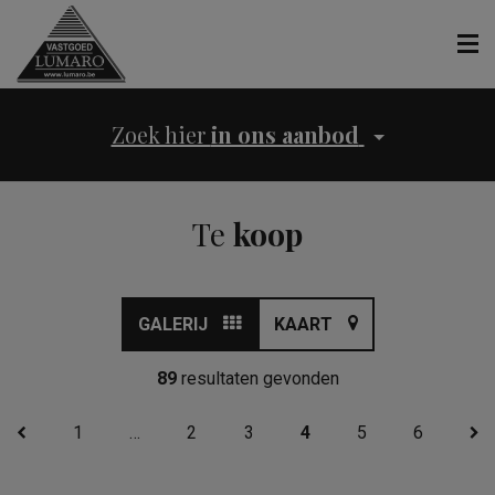
Zoek hier
in ons aanbod
Te
koop
GALERIJ
KAART
89
resultaten gevonden
1
…
2
3
4
5
6