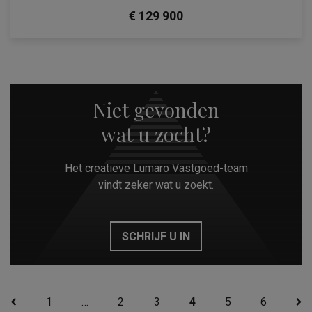
€ 129 900
Niet gevonden
wat u zocht?
Het creatieve Lumaro Vastgoed-team
vindt zeker wat u zoekt.
SCHRIJF U IN
1
…
2
3
4
5
6