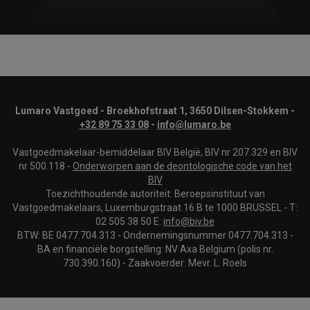
Lumaro Vastgoed - Broekhofstraat 1, 3650 Dilsen-Stokkem -
+32 89 75 33 08
-
info@lumaro.be
Vastgoedmakelaar-bemiddelaar BIV België, BIV nr 207.329 en BIV
nr 500.118 -
Onderworpen aan de deontologische code van het
BIV
Toezichthoudende autoriteit: Beroepsinstituut van
Vastgoedmakelaars, Luxemburgstraat 16 B te 1000 BRUSSEL - T:
02 505 38 50 E:
info@biv.be
BTW: BE 0477.704.313 - Ondernemingsnummer 0477.704.313 -
BA en financiële borgstelling: NV Axa Belgium (polis nr.
730.390.160) - Zaakvoerder: Mevr. L. Roels