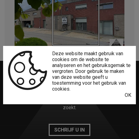
Deze website maakt gebruik van
cookies om de website te
analyseren en het gebruiksgemak te
vergroten. Door gebruik te maken
van deze website geeft u
Niet gevonden
wat u zocht?
toestemming voor het gebruik van
cookies.
OK
Het creatieve Lumaro Vastgoed-team vindt zeker wat u
zoekt.
SCHRIJF U IN