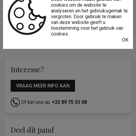
cookies om de website te
Type constructie:
Traditioneel
analyseren en het gebruiksgemak te
vergroten. Door gebruik te maken
Bouwjaar:
1948
van deze website geeft u
toestemming voor het gebruik van
Gevelbreedte:
11,2 m
cookies.
OK
Bouwlagen:
3
Interesse?
VRAAG MEER INFO AAN
Of bel ons op
+32 89 75 33 08
Deel dit pand