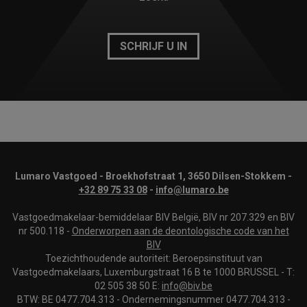
SCHRIJF U IN
Lumaro Vastgoed - Broekhofstraat 1, 3650 Dilsen-Stokkem -
+32 89 75 33 08
-
info@lumaro.be
Vastgoedmakelaar-bemiddelaar BIV België, BIV nr 207.329 en BIV
nr 500.118 -
Onderworpen aan de deontologische code van het
BIV
Toezichthoudende autoriteit: Beroepsinstituut van
Vastgoedmakelaars, Luxemburgstraat 16 B te 1000 BRUSSEL - T:
02 505 38 50 E:
info@biv.be
BTW: BE 0477.704.313 - Ondernemingsnummer 0477.704.313 -