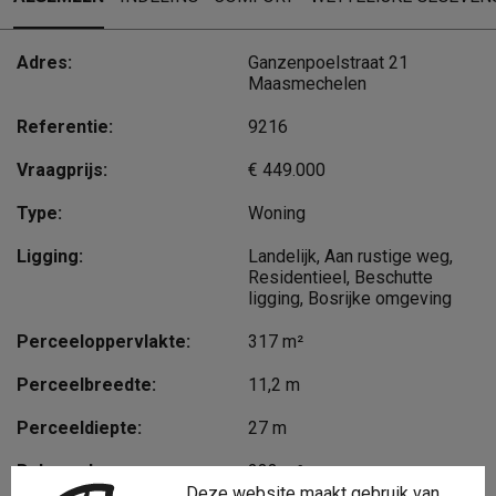
Adres:
Ganzenpoelstraat 21
Maasmechelen
Referentie:
9216
Vraagprijs:
€ 449.000
Type:
Woning
Ligging:
Landelijk, Aan rustige weg,
Residentieel, Beschutte
ligging, Bosrijke omgeving
Perceeloppervlakte:
317 m²
Perceelbreedte:
11,2 m
Perceeldiepte:
27 m
Bebouwde opp.:
233 m²
Deze website maakt gebruik van