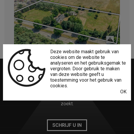
Deze website maakt gebruik van
cookies om de website te
analyseren en het gebruiksgemak te
vergroten. Door gebruik te maken
van deze website geeft u
Niet gevonden
wat u zocht?
toestemming voor het gebruik van
cookies.
OK
Het creatieve Lumaro Vastgoed-team vindt zeker wat u
zoekt.
SCHRIJF U IN