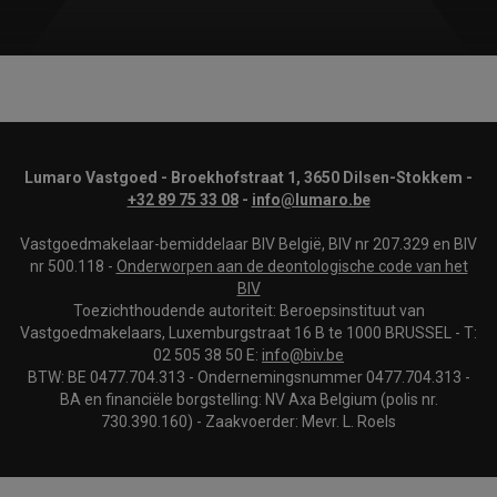
Lumaro Vastgoed - Broekhofstraat 1, 3650 Dilsen-Stokkem -
+32 89 75 33 08
-
info@lumaro.be
Vastgoedmakelaar-bemiddelaar BIV België, BIV nr 207.329 en BIV
nr 500.118 -
Onderworpen aan de deontologische code van het
BIV
Toezichthoudende autoriteit: Beroepsinstituut van
Vastgoedmakelaars, Luxemburgstraat 16 B te 1000 BRUSSEL - T:
02 505 38 50 E:
info@biv.be
BTW: BE 0477.704.313 - Ondernemingsnummer 0477.704.313 -
BA en financiële borgstelling: NV Axa Belgium (polis nr.
730.390.160) - Zaakvoerder: Mevr. L. Roels