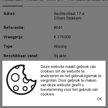
Adres:
Rechtestraat 17-a
Dilsen-Stokkem
Referentie:
8041
Vraagprijs:
€ 179.000
Type:
Woning
Beschikbaar vanaf:
Bij akte
Ligging:
In centrum
Deze website maakt gebruik van
cookies om de website te
Perceeloppervlakte:
249 m²
analyseren en het gebruiksgemak te
vergroten. Door gebruik te maken
Perceelbreedte:
10 m
van deze website geeft u
toestemming voor het gebruik van
Bebouwde opp.:
193 m²
cookies.
OK
Type constructie:
Traditioneel