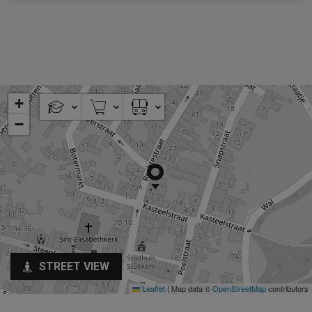
+
−
STREET VIEW
Leaflet
|
Map data ©
OpenStreetMap
contributors