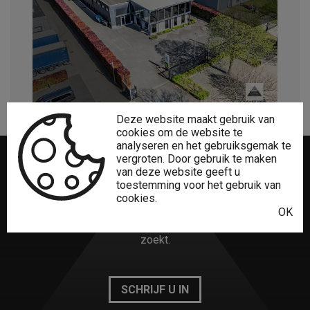
Deze website maakt gebruik van
cookies om de website te
analyseren en het gebruiksgemak te
vergroten. Door gebruik te maken
van deze website geeft u
Niet gevonden
wat u zocht?
toestemming voor het gebruik van
cookies.
OK
Het creatieve Lumaro Vastgoed-team vindt zeker wat u
zoekt.
SCHRIJF U IN