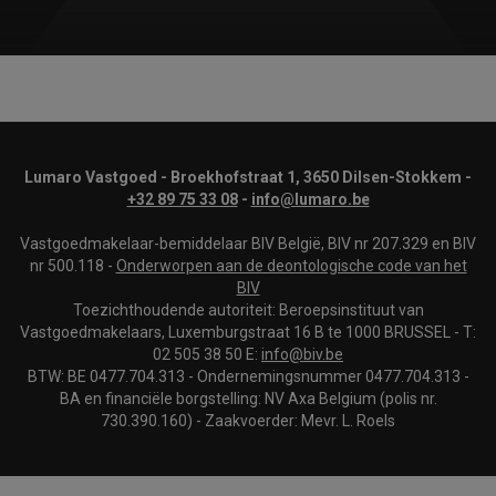
Lumaro Vastgoed - Broekhofstraat 1, 3650 Dilsen-Stokkem -
+32 89 75 33 08
-
info@lumaro.be
Vastgoedmakelaar-bemiddelaar BIV België, BIV nr 207.329 en BIV
nr 500.118 -
Onderworpen aan de deontologische code van het
BIV
Toezichthoudende autoriteit: Beroepsinstituut van
Vastgoedmakelaars, Luxemburgstraat 16 B te 1000 BRUSSEL - T:
02 505 38 50 E:
info@biv.be
BTW: BE 0477.704.313 - Ondernemingsnummer 0477.704.313 -
BA en financiële borgstelling: NV Axa Belgium (polis nr.
730.390.160) - Zaakvoerder: Mevr. L. Roels