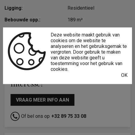
Ligging:
Residentieel
Bebouwde opp.:
189 m²
Type constructie:
Traditioneel
Deze website maakt gebruik van
cookies om de website te
Bouwjaar:
1980
analyseren en het gebruiksgemak te
vergroten. Door gebruik te maken
Algemene staat:
Normaal
van deze website geeft u
toestemming voor het gebruik van
cookies.
OK
Interesse?
VRAAG MEER INFO AAN
Of bel ons op
+32 89 75 33 08