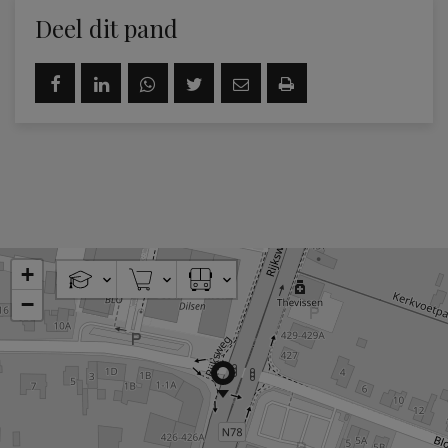
Deel dit pand
+
−