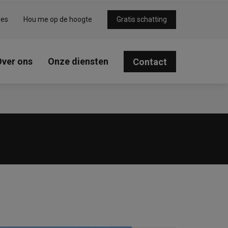
ies
Hou me op de hoogte
Gratis schatting
Over ons
Onze diensten
Contact