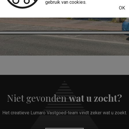
gebruik van cookies.
OK
Niet gevonden
wat u zocht?
Het creatieve Lumaro Vastgoed-team vindt zeker wat u zoekt.