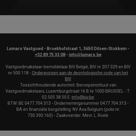
Lumaro Vastgoed - Broekhofstraat 1, 3650 Dilsen-Stokkem -
+32 89 75 33 08
-
info@lumaro.be
Vastgoedmakelaar-bemiddelaar BIV België, BIV nr 207.329 en BIV
nr 500.118 -
Onderworpen aan de deontologische code van het
BIV
Toezichthoudende autoriteit: Beroepsinstituut van
Vastgoedmakelaars, Luxemburgstraat 16 B te 1000 BRUSSEL - T:
02 505 38 50 E:
info@biv.be
BTW: BE 0477.704.313 - Ondernemingsnummer 0477.704.313 -
BA en financiële borgstelling: NV Axa Belgium (polis nr.
730.390.160) - Zaakvoerder: Mevr. L. Roels