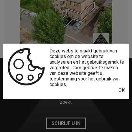
Deze website maakt gebruik van
cookies om de website te
analyseren en het gebruiksgemak te
vergroten. Door gebruik te maken
van deze website geeft u
Niet gevonden
wat u zocht?
toestemming voor het gebruik van
cookies.
OK
Het creatieve Lumaro Vastgoed-team vindt zeker wat u
zoekt.
SCHRIJF U IN