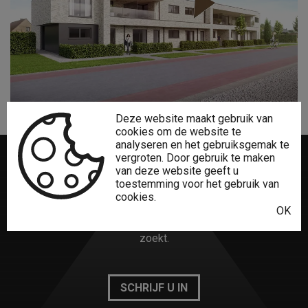
Deze website maakt gebruik van
cookies om de website te
analyseren en het gebruiksgemak te
vergroten. Door gebruik te maken
van deze website geeft u
Niet gevonden
wat u zocht?
toestemming voor het gebruik van
cookies.
OK
Het creatieve Lumaro Vastgoed-team vindt zeker wat u
zoekt.
SCHRIJF U IN