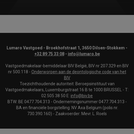
Lumaro Vastgoed - Broekhofstraat 1, 3650 Dilsen-Stokkem -
+32 89 75 33 08
-
info@lumaro.be
Vastgoedmakelaar-bemiddelaar BIV België, BIV nr 207.329 en BIV
nr 500.118 -
Onderworpen aan de deontologische code van het
BIV
Toezichthoudende autoriteit: Beroepsinstituut van
Vastgoedmakelaars, Luxemburgstraat 16 B te 1000 BRUSSEL - T:
02 505 38 50 E:
info@biv.be
BTW: BE 0477.704.313 - Ondernemingsnummer 0477.704.313 -
BA en financiële borgstelling: NV Axa Belgium (polis nr.
730.390.160) - Zaakvoerder: Mevr. L. Roels